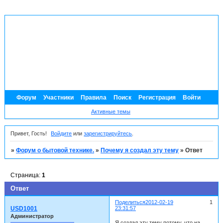
Форум
Участники
Правила
Поиск
Регистрация
Войти
Активные темы
Привет, Гость!
Войдите
или
зарегистрируйтесь
.
»
Форум о бытовой технике.
»
Почему я создал эту тему
»
Ответ
Страница:
1
Ответ
Поделиться
2012-02-19
1
USD1001
23:31:57
Администратор
Я создал эту тему потому, что на