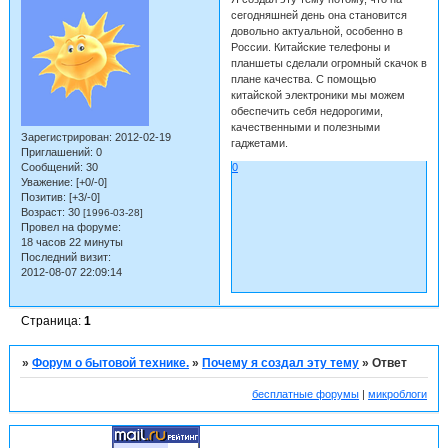
сегодняшней день она становится
довольно актуальной, особенно в
России. Китайские телефоны и
планшеты сделали огромный скачок в
плане качества. С помощью
китайской электроники мы можем
обеспечить себя недорогими,
качественными и полезными
Зарегистрирован
: 2012-02-19
гаджетами.
Приглашений:
0
Сообщений:
30
0
Уважение:
[+0/-0]
Позитив:
[+3/-0]
Возраст:
30
[1996-03-28]
Провел на форуме:
18 часов 22 минуты
Последний визит:
2012-08-07 22:09:14
Страница:
1
»
Форум о бытовой технике.
»
Почему я создал эту тему
»
Ответ
бесплатные форумы
|
микроблоги